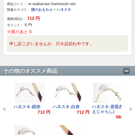
w-wakanae-hanesuki-set
商品コード：
猫のおもちゃ
>
ハネスキ
関連カテゴリ：
712
円
価格(税込)：
6
Pt
ポイント：
※残りあと 0
申し訳ございませんが、只今品切れ中です。
その他のオススメ商品
ハネスキ-紺赤
ハネスキ-白赤
ハネスキ-若苗赤(換
ハ
<
>
えじゃらし)
じ
712 円
712 円
566 円