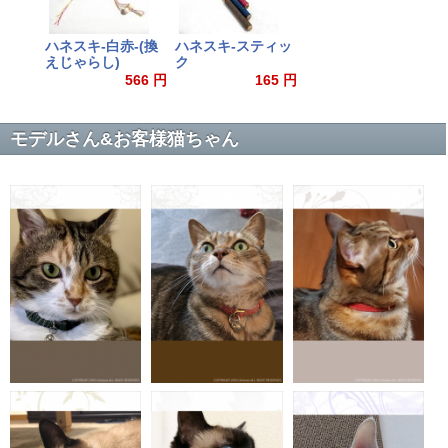
ハネスキ-白赤-(換
ハネスキ-スティッ
えじゃらし)
ク
566 円
165 円
モデルさん&お客様猫ちゃん