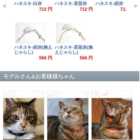
ハネスキ-白赤
ハネスキ-若苗赤
ハネスキ-紺赤
ハ
<
>
え
712 円
712 円
712 円
ハネスキ-紺赤(換え
ハネスキ-若苗赤(換
じゃらし)
えじゃらし)
566 円
566 円
モデルさん&お客様猫ちゃん