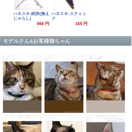
ハネスキ-紺赤(換え
ハネスキ-スティッ
じゃらし)
ク
566 円
165 円
モデルさん&お客様猫ちゃん