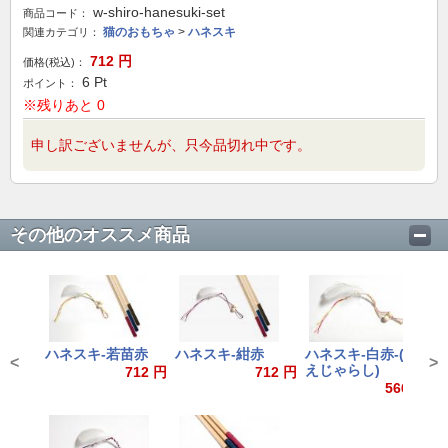
w-shiro-hanesuki-set
商品コード：
猫のおもちゃ
>
ハネスキ
関連カテゴリ：
712
円
価格(税込)：
6
Pt
ポイント：
※残りあと 0
申し訳ございませんが、只今品切れ中です。
その他のオススメ商品
ハネスキ-若苗赤
ハネスキ-紺赤
ハネスキ-白赤-(換
ハ
<
>
えじゃらし)
え
712 円
712 円
566 円