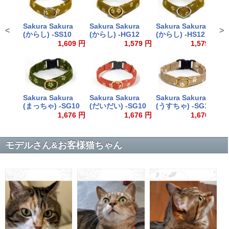
Sakura Sakura
Sakura Sakura
Sakura Sakura
S
<
>
(からし) -SS10
(からし) -HG12
(からし) -HS12
(
1,609 円
1,579 円
1,579 円
Sakura Sakura
Sakura Sakura
Sakura Sakura
(まっちゃ) -SG10
(だいだい) -SG10
(うすちゃ) -SG10
1,676 円
1,676 円
1,676 円
モデルさん&お客様猫ちゃん