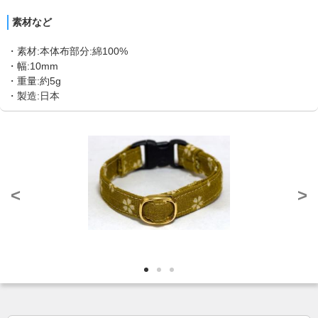
素材など
・素材:本体布部分:綿100%
・幅:10mm
・重量:約5g
・製造:日本
<
>