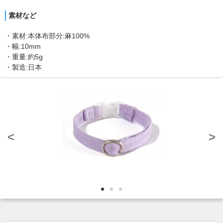
素材など
・素材:本体布部分:麻100%
・幅:10mm
・重量:約5g
・製造:日本
<
>