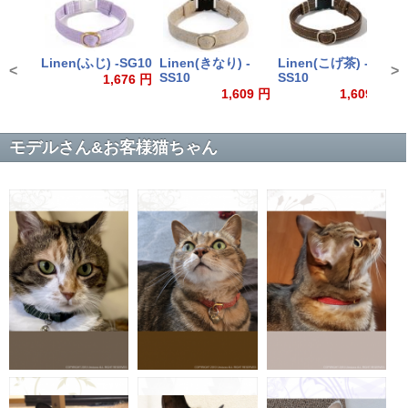
Linen(ふじ) -SG10
Linen(きなり) -
Linen(こげ茶) -
<
>
SS10
SS10
1,676 円
1,609 円
1,609 円
モデルさん&お客様猫ちゃん