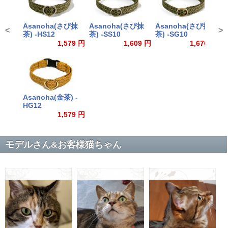
Asanoha(さび抹
Asanoha(さび抹
Asanoha(さび抹
A
<
>
茶) -HS12
茶) -SS10
茶) -SG10
H
1,579 円
1,609 円
1,676 円
Asanoha(金茶) -
HG12
1,579 円
モデルさん&お客様猫ちゃん