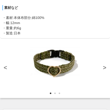
素材など
・素材:本体布部分:綿100%
・幅:12mm
・重量:約6g
・製造:日本
<
>