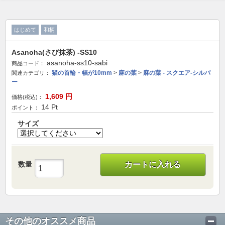
はじめて
和柄
Asanoha(さび抹茶) -SS10
asanoha-ss10-sabi
商品コード：
猫の首輪・幅が10mm
>
麻の葉
>
麻の葉 - スクエア-シルバ
関連カテゴリ：
ー
1,609
円
価格(税込)：
14
Pt
ポイント：
サイズ
数量
カートに入れる
その他のオススメ商品