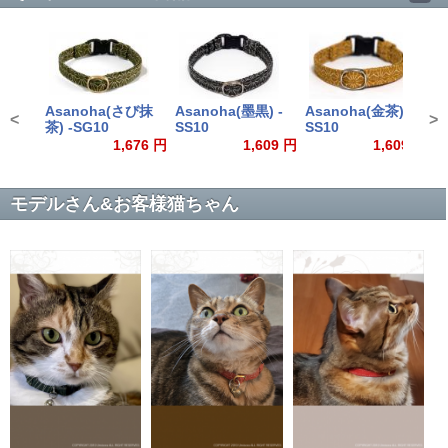
Asanoha(さび抹
Asanoha(墨黒) -
Asanoha(金茶) -
A
<
>
茶) -SG10
SS10
SS10
S
1,676 円
1,609 円
1,609 円
モデルさん&お客様猫ちゃん