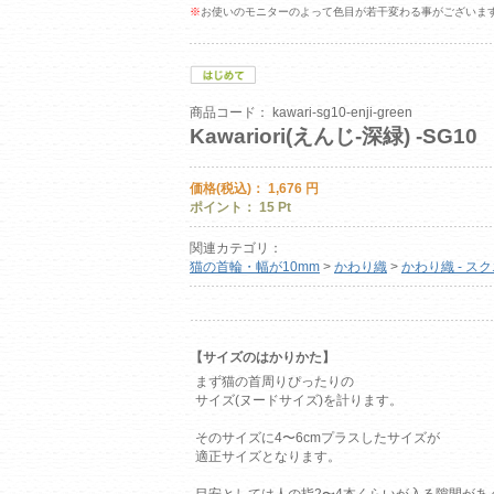
※
お使いのモニターのよって色目が若干変わる事がございま
商品コード：
kawari-sg10-enji-green
Kawariori(えんじ-深緑) -SG10
価格(税込)：
1,676
円
ポイント：
15
Pt
関連カテゴリ：
猫の首輪・幅が10mm
>
かわり織
>
かわり織 - ス
【サイズのはかりかた】
まず猫の首周りぴったりの
サイズ(ヌードサイズ)を計ります。
そのサイズに4〜6cmプラスしたサイズが
適正サイズとなります。
目安としては人の指2〜4本くらいが入る隙間があ