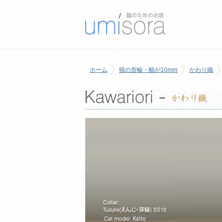
ホーム
猫の首輪・幅が10mm
かわり織