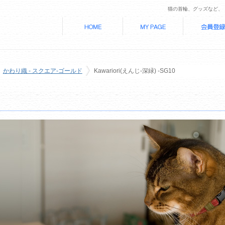
猫の首輪、グッズなど、
かわり織 - スクエア-ゴールド
Kawariori(えんじ-深緑) -SG10