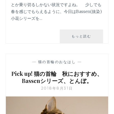
とか乗り切るしかない状況ですよね。 少しでも
春を感じでもらえるように、今日はBassen(抜染)
小花シリーズを…
春
もっと読む
の
雰
囲
気
—
猫の首輪のおなはし
—
を
少
Pick up! 猫の首輪 秋におすすめ、
し
Bassenシリーズ、とんぼ。
で
も。
2018年8月31日
BASSEN(
染)
小
花