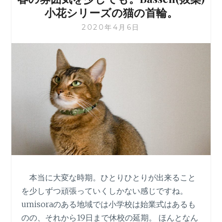
ら
小花シリーズの猫の首輪。
し
い。
2020年4月6日
猫
の
首
輪
BASSEN
シ
リ
ー
ズ、
と
ん
ぼ。
本当に大変な時期。ひとりひとりが出来ること
を少しずつ頑張っていくしかない感じですね。
umisoraのある地域では小学校は始業式はあるも
のの、それから19日まで休校の延期。 ほんとなん