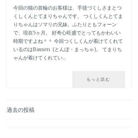
今回の猫の首輪のお客様は、手毬づくしさまとつ
くしくんとてまりちゃんです。 つくしくんとてま
りちゃんはソマリの兄妹。ふたりともフォーン
で、現在5ヶ月。 好奇心旺盛でとってもかわいい
時期ですよね＾＾ 今回つくしくんが着けてくれて
いるのはBassen (とんぼ・まっちゃ)。 てまりち
ゃんが着けてくれてい…
猫
もっと読む
の
首
輪
の
過去の投稿
お
投
客
稿
様。
ナ
手