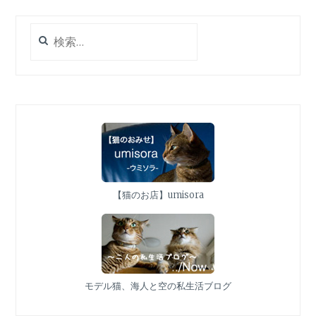
毬
ビ
づ
ゲ
検
く
ー
索:
し
シ
さ
ョ
ま。
ン
【猫のお店】umisora
モデル猫、海人と空の私生活ブログ