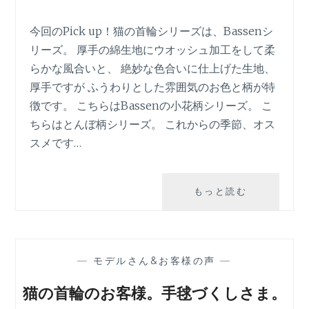
今回のPick up！猫の首輪シリーズは、Bassenシ
リーズ。 厚手の綿生地にウオッシュ加工をして柔
らかな風合いと、 絶妙な色合いに仕上げた生地、
厚手ですが ふうわりとした雰囲気のお色と柄が特
徴です。 こちらはBassenの小花柄シリーズ。 こ
ちらはとんぼ柄シリーズ。 これからの季節、オス
スメです…
PICK
もっと読む
UP!
猫
の
首
—
モデルさん&お客様の声
—
輪。
BASSEN
猫の首輪のお客様。手毬づくしさま。
シ