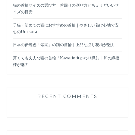
猫の首輪サイズの選び方｜首回りの測り方とちょうどいいサ
イズの目安
子猫・初めての猫におすすめの首輪｜やさしい着け心地で安
心のUmisora
日本の伝統色「紫鼠」の猫の首輪｜上品な捩り花柄が魅力
薄くても丈夫な猫の首輪「Kawariori(かわり織)」| 和の織模
様が魅力
RECENT COMMENTS