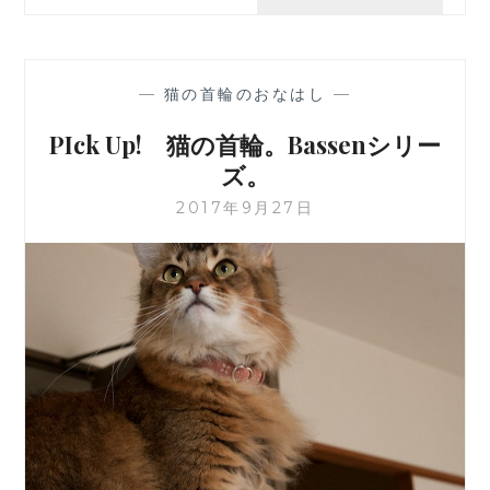
UP!
猫
の
首
—
猫の首輪のおなはし
—
輪
秋
PIck Up! 猫の首輪。Bassenシリー
に
ズ。
お
す
2017年9月27日
す
め、
BASSEN
シ
リ
ー
ズ、
と
ん
ぼ。