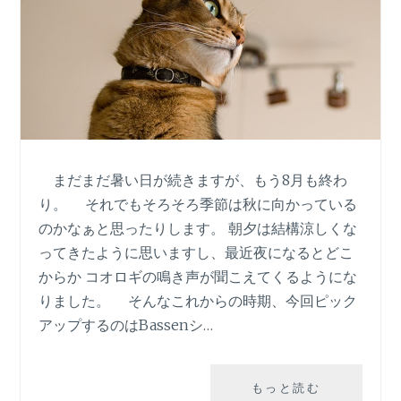
シ
リ
ー
ズ
の
猫
の
首
輪。
まだまだ暑い日が続きますが、もう8月も終わ
り。 それでもそろそろ季節は秋に向かっている
のかなぁと思ったりします。 朝夕は結構涼しくな
ってきたように思いますし、最近夜になるとどこ
からか コオロギの鳴き声が聞こえてくるようにな
りました。 そんなこれからの時期、今回ピック
アップするのはBassenシ…
PICK
もっと読む