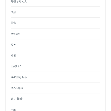
丹後ちりめん
抜染
日常
早春の柄
桜々
楊柳
正絹緞子
猫のおもちゃ
猫の不思議
猫の首輪
生地