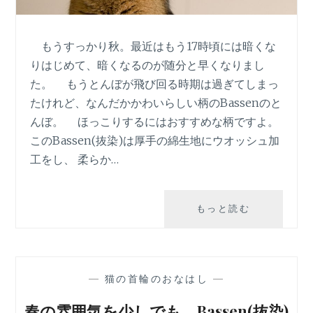
もうすっかり秋。最近はもう17時頃には暗くな
りはじめて、暗くなるのが随分と早くなりまし
た。 もうとんぼが飛び回る時期は過ぎてしまっ
たけれど、なんだかかわいらしい柄のBassenのと
んぼ。 ほっこりするにはおすすめな柄ですよ。
このBassen(抜染)は厚手の綿生地にウオッシュ加
工をし、 柔らか…
な
もっと読む
ん
だ
か
か
—
猫の首輪のおなはし
—
わ
い
春の雰囲気を少しでも。Bassen(抜染)