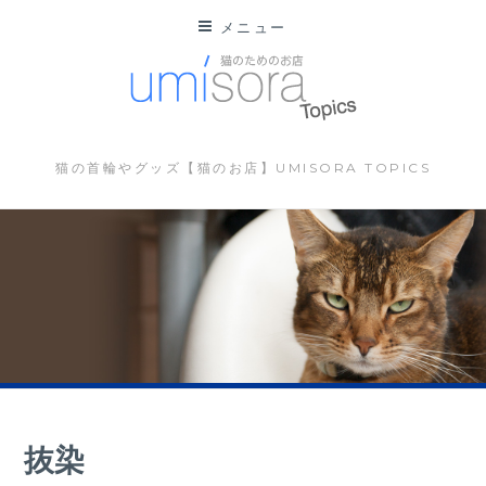
コ
メニュー
ン
テ
ン
ツ
に
猫の首輪やグッズ【猫のお店】UMISORA TOPICS
ス
キ
ッ
プ
抜染