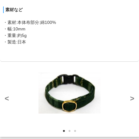
素材など
・素材:本体布部分:綿100%
・幅:10mm
・重量:約5g
・製造:日本
<
>