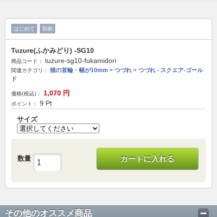
はじめて
和柄
Tuzure(ふかみどり) -SG10
tuzure-sg10-fukamidori
商品コード：
猫の首輪・幅が10mm
>
つづれ
>
つづれ - スクエア-ゴール
関連カテゴリ：
ド
1,070
円
価格(税込)：
9
Pt
ポイント：
サイズ
数量
カートに入れる
その他のオススメ商品