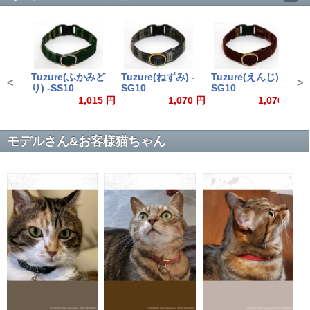
Tuzure(ふかみど
Tuzure(ねずみ) -
Tuzure(えんじ) -
T
<
>
り) -SS10
SG10
SG10
S
1,015 円
1,070 円
1,070 円
モデルさん&お客様猫ちゃん