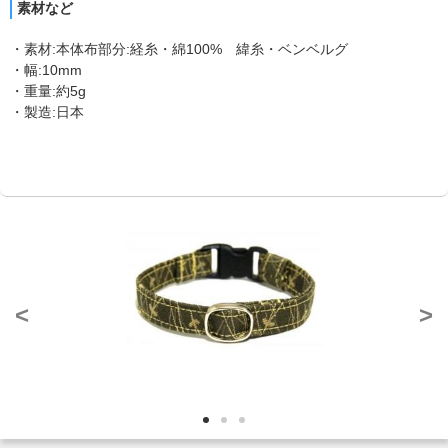
素材など
・素材:本体布部分:経糸・綿100% 緯糸・ベンベルグ
・幅:10mm
・重量:約5g
・製造:日本
<
>