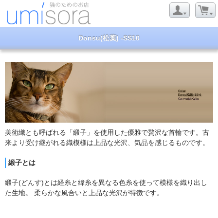
Donsu(松葉) -SS10
美術織とも呼ばれる「緞子」を使用した優雅で贅沢な首輪です。古
来より受け継がれる織模様は上品な光沢、気品を感じるものです。
緞子とは
緞子(どんす)とは経糸と緯糸を異なる色糸を使って模様を織り出し
た生地。 柔らかな風合いと上品な光沢が特徴です。