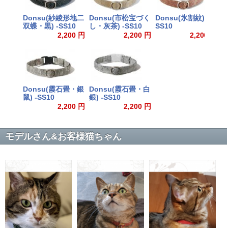
Donsu(紗綾形地二
Donsu(市松宝づく
Donsu(氷割紋) -
D
双蝶・黒) -SS10
し・灰茶) -SS10
SS10
S
2,200 円
2,200 円
2,200 円
Donsu(霞石畳・銀
Donsu(霞石畳・白
鼠) -SS10
銀) -SS10
2,200 円
2,200 円
モデルさん&お客様猫ちゃん