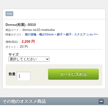
和柄
Donsu(松葉) -SS10
donsu-ss10-matsuba
商品コード：
猫の首輪・幅が10mm
>
緞子
>
緞子 - スクエア-シルバー
関連カテゴリ：
2,200
円
価格(税込)：
20
Pt
ポイント：
サイズ
数量
カートに入れる
その他のオススメ商品