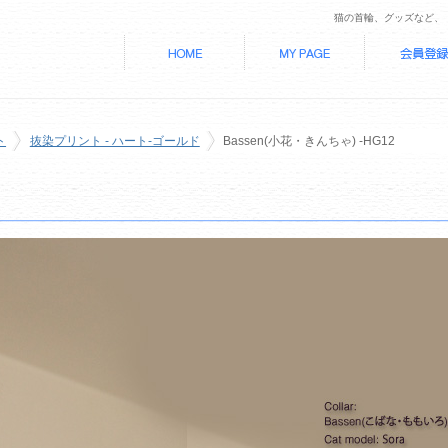
猫の首輪、グッズなど、
ト
抜染プリント - ハート-ゴールド
Bassen(小花・きんちゃ) -HG12