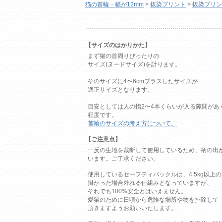
猫の首輪・幅が12mm
>
抜染プリント
>
抜染プリント
【サイズのはかりかた】
まず猫の首周りぴったりの
サイズ(ヌードサイズ)を計ります。
そのサイズに4〜6cmプラスしたサイズが
適正サイズとなります。
目安としては人の指2〜4本くらいが入る隙間があ
程度です。
首輪のサイズの考え方について。
【ご注意点】
一反の生地を裁断して使用しているため、柄の出
います。ご了承ください。
使用しているセーフティバックルは、4.5kg以上
掛かった場合外れる仕組みとなっていますが、
それでも100%安全とはいえません。
愛猫のために日頃から危険な場所や物を排除して
頂きますようお願いいたします。