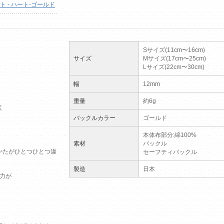
 - ハート-ゴールド
Sサイズ(11cm〜16cm)
サイズ
Mサイズ(17cm〜25cm)
Lサイズ(22cm〜30cm)
幅
12mm
重量
約6g
く
バックルカラー
ゴールド
本体布部分:綿100%
素材
バックル
かたがひとつひとつ違
セーフティバックル
製造
日本
の力が