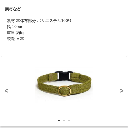
素材など
・素材:本体布部分:ポリエステル100%
・幅:10mm
・重量:約5g
・製造:日本
<
>