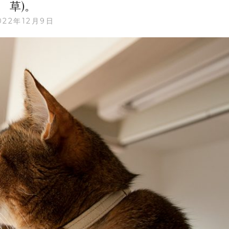
草)。
の
首
022年12月9日
輪。
DONSU-
S
水
雲
シ
リ
ー
ズ。