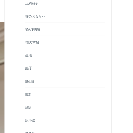
正絹緞子
猫のおもちゃ
猫の不思議
猫の首輪
生地
緞子
誕生日
限定
雑誌
鮫小紋