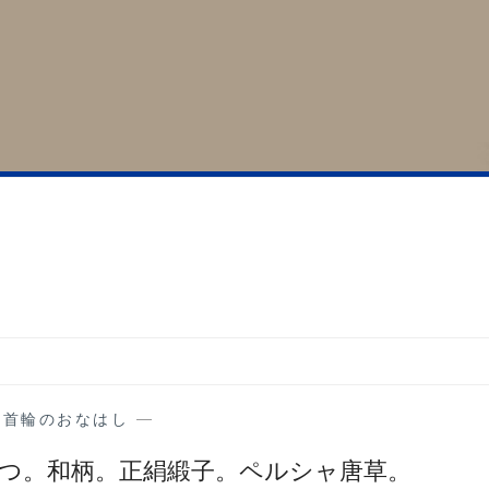
の首輪のおなはし
—
ひとつ。和柄。正絹緞子。ペルシャ唐草。