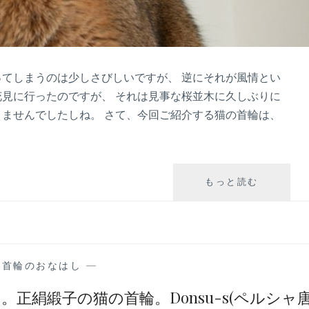
てしまうのは少しさびしいですが、 逆にそれが風情とい
見に行ったのですが、 それは見事な桜並木に久しぶりに
ませんでしたしね。 さて、今回ご紹介する猫の首輪は、
今
もっと読む
回
は
正
絹
緞
の首輪のおなはし
—
子
の
正絹緞子の猫の首輪。Donsu-s(ペルシャ
猫