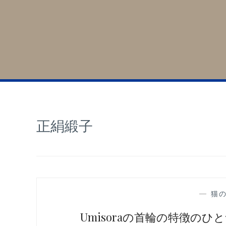
正絹緞子
—
猫
Umisoraの首輪の特徴の