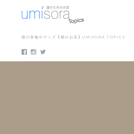
コ
ン
テ
ン
ツ
猫の首輪やグッズ【猫のお店】UMISORA TOPICS
に
FB
INSTAGRAM
TWITTER
ス
キ
ッ
プ