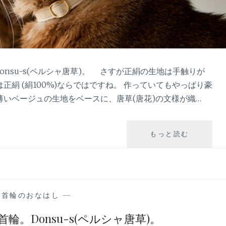
su-s(ペルシャ唐草)。 さすが正絹の生地は手触りが
正絹 (絹100%)ならではですね。 作っていてもやっぱり豪
薄いベージュの生地をベースに、唐草(唐花)の文様が織…
こ
もっと読む
の
時
期
の
プ
の首輪のおなはし
—
レ
ゼ
。Donsu-s(ペルシャ唐草)。
ン