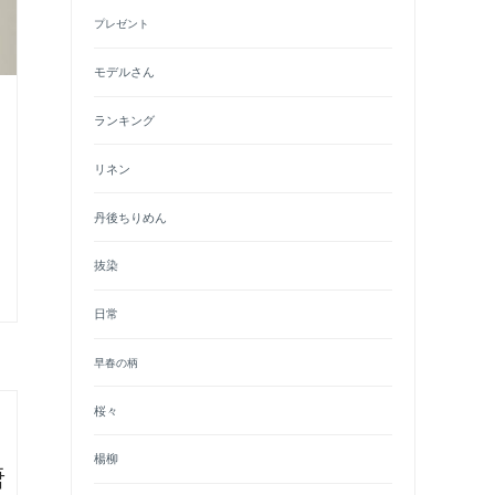
プレゼント
モデルさん
ランキング
リネン
丹後ちりめん
抜染
日常
早春の柄
桜々
楊柳
唐