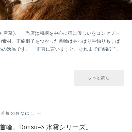
シャ唐草)。 当店は和柄を中心に猫に優しいをコンセプト
の素材。正絹緞子をつかった首輪はやっぱり手触りもすば
めの逸品です。 正直に言いますと、それまで正絹緞子、
UMISOR
もっと読む
の
首
輪
の
特
の首輪のおなはし
—
徴
の
輪。Donsu-S 水雲シリーズ。
ひ