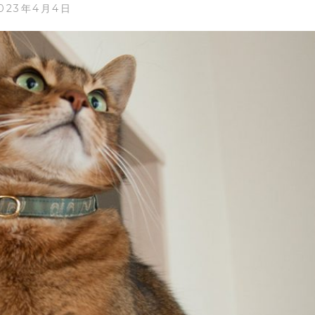
023年4月4日
と
つ。
和
柄。
正
絹
緞
子。
ペ
ル
シ
ャ
唐
草。