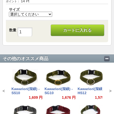
14
Pt
ポイント：
サイズ
数量
カートに入れる
その他のオススメ商品
Kawariori(深緑) -
Kawariori(深緑) -
Kawariori(深緑) -
K
<
>
SS10
SG10
HS12
-
1,609 円
1,676 円
1,579 円