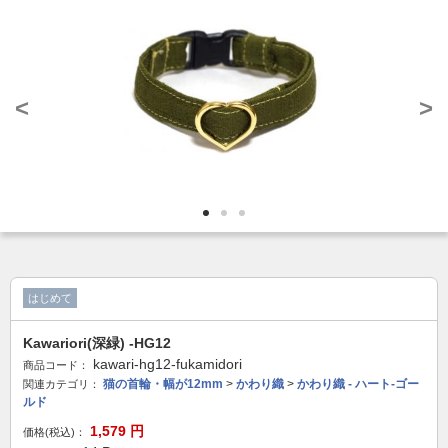
<
>
はじめて
Kawariori(深緑) -HG12
kawari-hg12-fukamidori
商品コード：
猫の首輪・幅が12mm
>
かわり織
>
かわり織 - ハート-ゴー
関連カテゴリ：
ルド
1,579
円
価格(税込)：