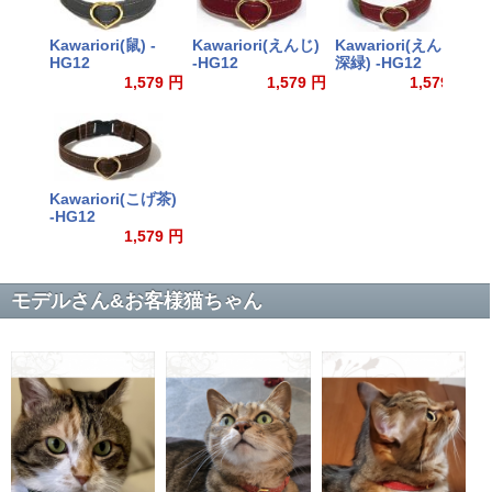
Kawariori(鼠) -
Kawariori(えんじ)
Kawariori(えんじ-
K
HG12
-HG12
深緑) -HG12
H
1,579 円
1,579 円
1,579 円
Kawariori(こげ茶)
-HG12
1,579 円
モデルさん&お客様猫ちゃん