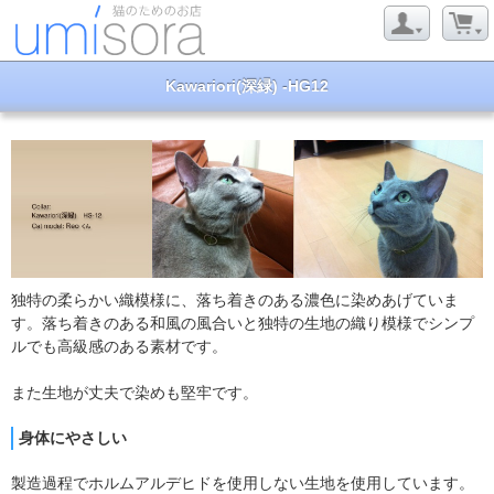
Kawariori(深緑) -HG12
独特の柔らかい織模様に、落ち着きのある濃色に染めあげていま
す。落ち着きのある和風の風合いと独特の生地の織り模様でシンプ
ルでも高級感のある素材です。
また生地が丈夫で染めも堅牢です。
身体にやさしい
製造過程でホルムアルデヒドを使用しない生地を使用しています。